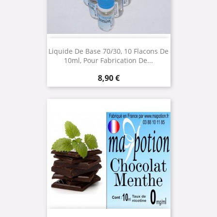
Liquide De Base 70/30, 10 Flacons De
10ml, Pour Fabrication De...
Prix
8,90 €