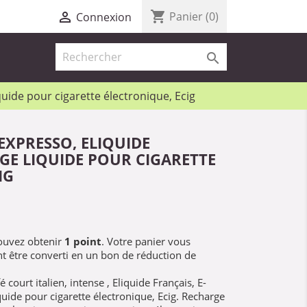
shopping_cart

Panier
(0)
Connexion

quide pour cigarette électronique, Ecig
EXPRESSO, ELIQUIDE
GE LIQUIDE POUR CIGARETTE
IG
pouvez obtenir
1
point
. Votre panier vous
t être converti en un bon de réduction de
 court italien, intense , Eliquide Français, E-
uide pour cigarette électronique, Ecig. Recharge