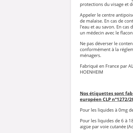
protections du visage et d
Appeler le centre antipoi
de malaise. En cas de con
l'eau et au savon. En cas d
un médecin avec le flacon
Ne pas déverser le contenu
conformément à la régleme
ménagers.
Fabriqué en France par A
HOENHEIM
Nos étiquettes sont fa
européen CLP
n°1272/2
Pour les liquides à 0mg de 
Pour les liquides de 6 à 1
aigüe par voie cutanée (Ac