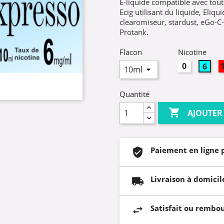
E-liquide compatible avec toute
Ecig utilisant du liquide, Eliq
clearomiseur, stardust, eGo-
Protank.
Flacon
Nicotine
0mg
6mg
Quantité

AJOUTER
Paiement en ligne 
Livraison à domicil
Satisfait ou rembo