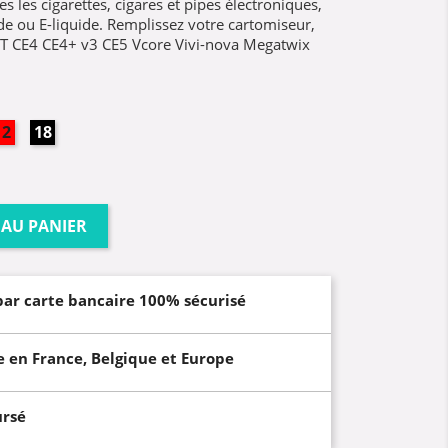
s les cigarettes, cigares et pipes électroniques,
uide ou E-liquide. Remplissez votre cartomiseur,
C-T CE4 CE4+ v3 CE5 Vcore Vivi-nova Megatwix
12mg
18mg
 AU PANIER
par carte bancaire 100% sécurisé
e en France, Belgique et Europe
ursé