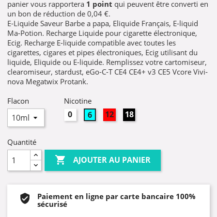
panier vous rapportera
1
point
qui peuvent être converti en
un bon de réduction de
0,04 €
.
E-Liquide Saveur Barbe a papa, Eliquide Français, E-liquid
Ma-Potion. Recharge Liquide pour cigarette électronique,
Ecig. Recharge E-liquide compatible avec toutes les
cigarettes, cigares et pipes électroniques, Ecig utilisant du
liquide, Eliquide ou E-liquide. Remplissez votre cartomiseur,
clearomiseur, stardust, eGo-C-T CE4 CE4+ v3 CE5 Vcore Vivi-
nova Megatwix Protank.
Flacon
Nicotine
0mg
12mg
18mg
6mg
Quantité

AJOUTER AU PANIER
Paiement en ligne par carte bancaire 100%
sécurisé