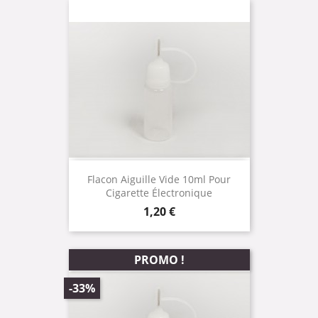
Flacon Aiguille Vide 10ml Pour
Cigarette Électronique
Prix
1,20 €
PROMO !
-33%