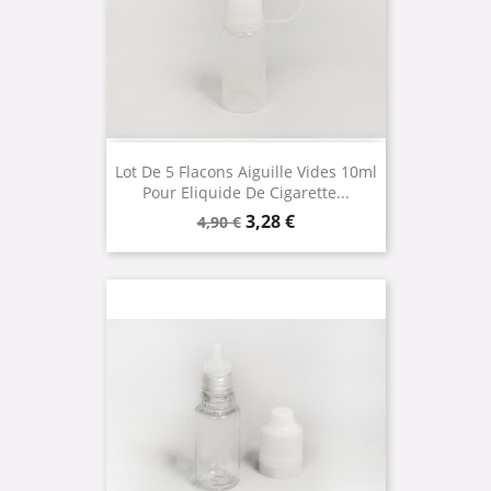
Lot De 5 Flacons Aiguille Vides 10ml
Pour Eliquide De Cigarette...
Prix
Prix
3,28 €
4,90 €
de
base