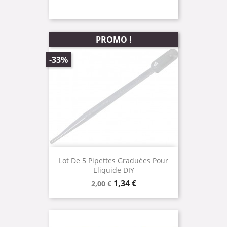
PROMO !
-33%
Lot De 5 Pipettes Graduées Pour
Eliquide DIY
Prix
Prix
1,34 €
2,00 €
de
base