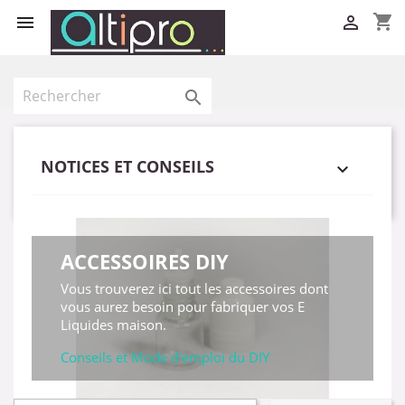
shopping_cart



NOTICES ET CONSEILS

ACCESSOIRES DIY
Vous trouverez ici tout les accessoires dont
vous aurez besoin pour fabriquer vos E
Liquides maison.
Conseils et Mode d'emploi du DIY