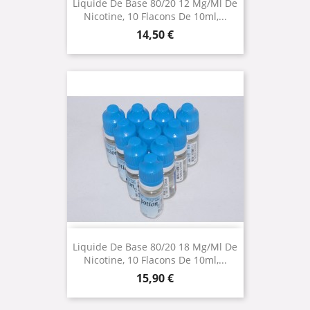
Liquide De Base 80/20 12 Mg/ml De
Nicotine, 10 Flacons De 10ml,...
Prix
14,50 €
Liquide De Base 80/20 18 Mg/ml De
Nicotine, 10 Flacons De 10ml,...
Prix
15,90 €