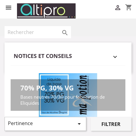
shopping_cart



NOTICES ET CONSEILS

70% PG, 30% VG
Bases neutres 70/30 pour fabrication de
Eliquides
Pertinence

FILTRER