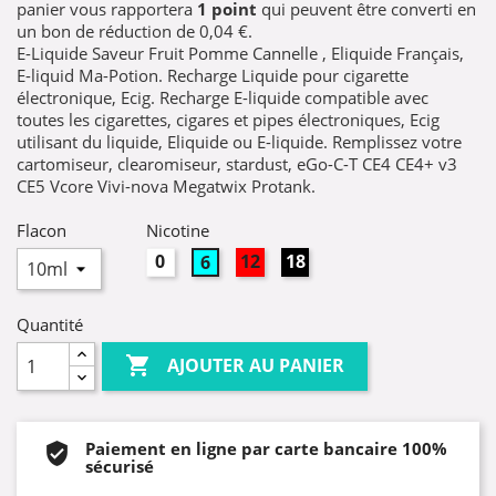
panier vous rapportera
1
point
qui peuvent être converti en
un bon de réduction de
0,04 €
.
E-Liquide Saveur Fruit Pomme Cannelle , Eliquide Français,
E-liquid Ma-Potion. Recharge Liquide pour cigarette
électronique, Ecig. Recharge E-liquide compatible avec
toutes les cigarettes, cigares et pipes électroniques, Ecig
utilisant du liquide, Eliquide ou E-liquide. Remplissez votre
cartomiseur, clearomiseur, stardust, eGo-C-T CE4 CE4+ v3
CE5 Vcore Vivi-nova Megatwix Protank.
Flacon
Nicotine
0mg
12mg
18mg
6mg
Quantité

AJOUTER AU PANIER
Paiement en ligne par carte bancaire 100%
sécurisé