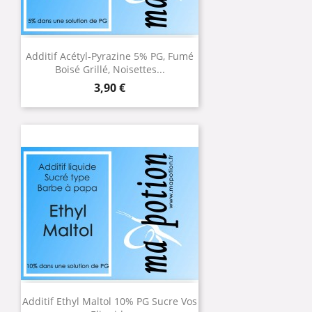
Additif Acétyl-Pyrazine 5% PG, Fumé
Boisé Grillé, Noisettes...
Prix
3,90 €
Additif Ethyl Maltol 10% PG Sucre Vos