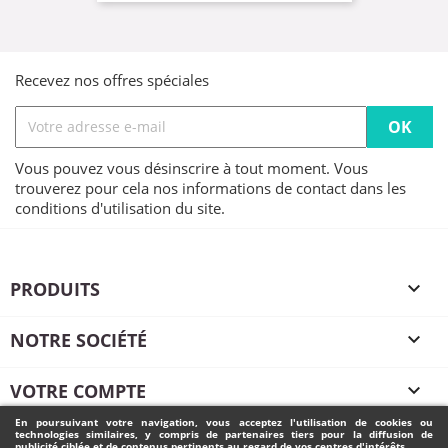
Recevez nos offres spéciales
Vous pouvez vous désinscrire à tout moment. Vous
trouverez pour cela nos informations de contact dans les
conditions d'utilisation du site.
PRODUITS

NOTRE SOCIÉTÉ

VOTRE COMPTE

En poursuivant votre navigation, vous acceptez l'utilisation de cookies ou
technologies similaires, y compris de partenaires tiers pour la diffusion de
INFORMATIONS
publicité ciblée et de contenus pertinents au regard de vos centres d'intérêts.