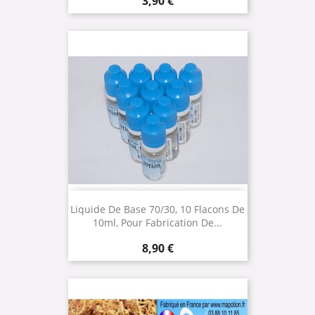
3,90 €
Liquide De Base 70/30, 10 Flacons De
10ml, Pour Fabrication De...
Prix
8,90 €