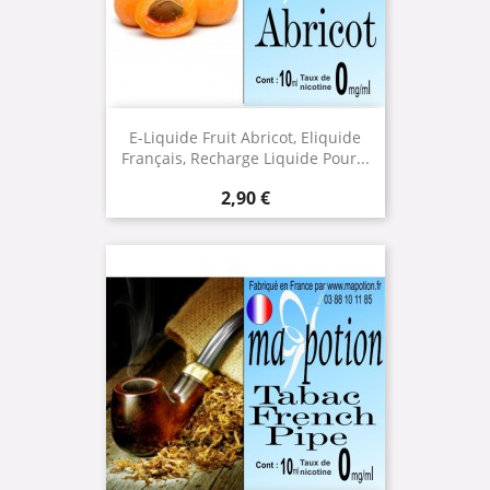
E-Liquide Fruit Abricot, Eliquide
Français, Recharge Liquide Pour...
Prix
2,90 €