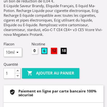
un bon de réduction de
0,04 €
.
E-Liquide Saveur Brandy, Eliquide Français, E-liquid Ma-
Potion. Recharge Liquide pour cigarette électronique, Ecig.
Recharge E-liquide compatible avec toutes les cigarettes,
cigares et pipes électroniques, Ecig utilisant du liquide,
Eliquide ou E-liquide. Remplissez votre cartomiseur,
clearomiseur, stardust, eGo-C-T CE4 CE4+ v3 CE5 Vcore Vivi-
nova Megatwix Protank.
Flacon
Nicotine
0mg
12mg
18mg
6mg
Quantité

AJOUTER AU PANIER
Paiement en ligne par carte bancaire 100%
sécurisé