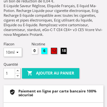
un bon de réduction de
0,04 €
.
E-Liquide Saveur Réglisse, Eliquide Français, E-liquid Ma-
Potion. Recharge Liquide pour cigarette électronique, Ecig.
Recharge E-liquide compatible avec toutes les cigarettes,
cigares et pipes électroniques, Ecig utilisant du liquide,
Eliquide ou E-liquide. Remplissez votre cartomiseur,
clearomiseur, stardust, eGo-C-T CE4 CE4+ v3 CE5 Vcore Vivi-
nova Megatwix Protank.
Flacon
Nicotine
0mg
6mg
18mg
12mg
Quantité

AJOUTER AU PANIER
Paiement en ligne par carte bancaire 100%
sécurisé