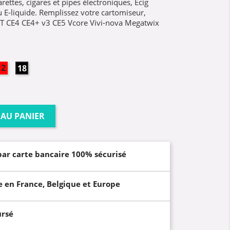
rettes, cigares et pipes électroniques, Ecig
ou E-liquide. Remplissez votre cartomiseur,
C-T CE4 CE4+ v3 CE5 Vcore Vivi-nova Megatwix
12mg
18mg
 AU PANIER
par carte bancaire 100% sécurisé
e en France, Belgique et Europe
ursé