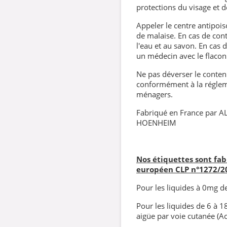
protections du visage et d
Appeler le centre antipoi
de malaise. En cas de con
l'eau et au savon. En cas d
un médecin avec le flacon
Ne pas déverser le contenu
conformément à la régleme
ménagers.
Fabriqué en France par A
HOENHEIM
Nos étiquettes sont fa
européen CLP
n°1272/2
Pour les liquides à 0mg de 
Pour les liquides de 6 à 1
aigüe par voie cutanée (Ac