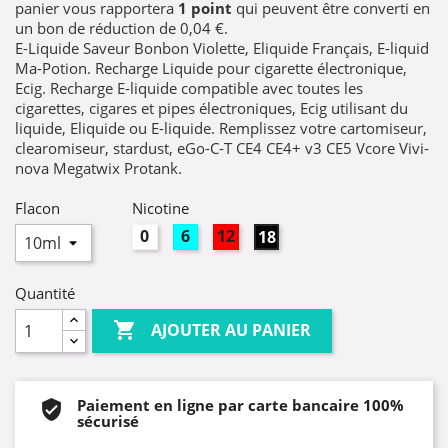
panier vous rapportera
1
point
qui peuvent être converti en
un bon de réduction de
0,04 €
.
E-Liquide Saveur Bonbon Violette, Eliquide Français, E-liquid
Ma-Potion. Recharge Liquide pour cigarette électronique,
Ecig. Recharge E-liquide compatible avec toutes les
cigarettes, cigares et pipes électroniques, Ecig utilisant du
liquide, Eliquide ou E-liquide. Remplissez votre cartomiseur,
clearomiseur, stardust, eGo-C-T CE4 CE4+ v3 CE5 Vcore Vivi-
nova Megatwix Protank.
Flacon
Nicotine
0mg
6mg
12mg
18mg
Quantité

AJOUTER AU PANIER
Paiement en ligne par carte bancaire 100%
sécurisé