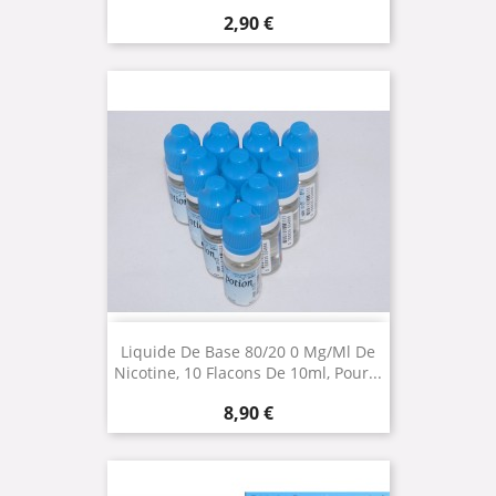
Prix
2,90 €
Liquide De Base 80/20 0 Mg/ml De
Nicotine, 10 Flacons De 10ml, Pour...
Prix
8,90 €