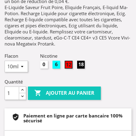
un bon de réduction de
0,04 €
.
E-Liquide Saveur Fruit Poire, Eliquide Français, E-liquid Ma-
Potion. Recharge Liquide pour cigarette électronique, Ecig.
Recharge E-liquide compatible avec toutes les cigarettes,
cigares et pipes électroniques, Ecig utilisant du liquide,
Eliquide ou E-liquide. Remplissez votre cartomiseur,
clearomiseur, stardust, eGo-C-T CE4 CE4+ v3 CE5 Vcore Vivi-
nova Megatwix Protank.
Flacon
Nicotine
0mg
6mg
18mg
12mg
Quantité

AJOUTER AU PANIER
Paiement en ligne par carte bancaire 100%
sécurisé