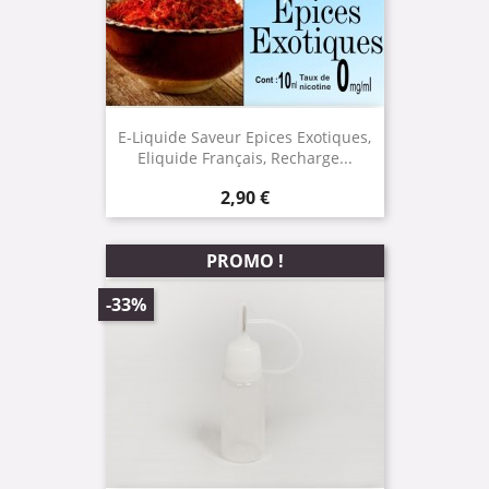
E-Liquide Saveur Epices Exotiques,
Eliquide Français, Recharge...
Prix
2,90 €
PROMO !
-33%