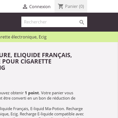
shopping_cart

Panier
(0)
Connexion

arette électronique, Ecig
URE, ELIQUIDE FRANÇAIS,
 POUR CIGARETTE
IG
pouvez obtenir
1
point
. Votre panier vous
t être converti en un bon de réduction de
liquide Français, E-liquid Ma-Potion. Recharge
nique, Ecig. Recharge E-liquide compatible avec