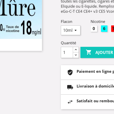
toutes les cigarettes, cigares e
Eliquide ou E-liquide. Remplis
eGo-C-T CE4 CE4+ v3 CE5 Vcor
Flacon
Nicotine
0mg
6mg
Quantité

AJOUTER
Paiement en ligne 
Livraison à domicil
Satisfait ou rembo