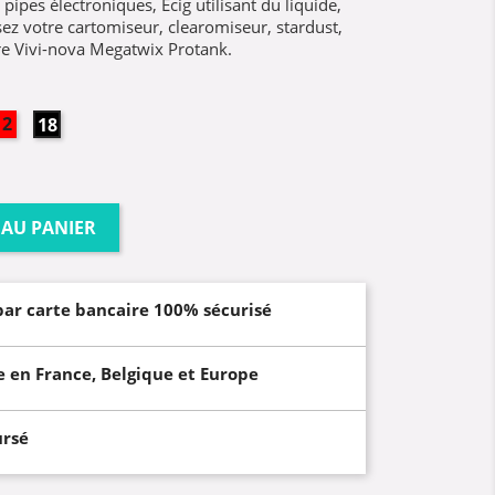
t pipes électroniques, Ecig utilisant du liquide,
sez votre cartomiseur, clearomiseur, stardust,
e Vivi-nova Megatwix Protank.
12mg
18mg
 AU PANIER
par carte bancaire 100% sécurisé
e en France, Belgique et Europe
ursé