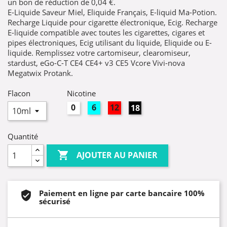
un bon de réduction de
0,04 €
.
E-Liquide Saveur Miel, Eliquide Français, E-liquid Ma-Potion.
Recharge Liquide pour cigarette électronique, Ecig. Recharge
E-liquide compatible avec toutes les cigarettes, cigares et
pipes électroniques, Ecig utilisant du liquide, Eliquide ou E-
liquide. Remplissez votre cartomiseur, clearomiseur,
stardust, eGo-C-T CE4 CE4+ v3 CE5 Vcore Vivi-nova
Megatwix Protank.
Flacon
Nicotine
0mg
6mg
12mg
18mg
Quantité

AJOUTER AU PANIER
Paiement en ligne par carte bancaire 100%
sécurisé