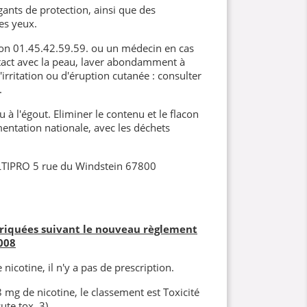
gants de protection, ainsi que des
es yeux.
son 01.45.42.59.59. ou un médecin en cas
tact avec la peau, laver abondamment à
'irritation ou d'éruption cutanée : consulter
.
 à l'égout. Eliminer le contenu et le flacon
ntation nationale, avec les déchets
LTIPRO 5 rue du Windstein 67800
briquées suivant le nouveau règlement
008
nicotine, il n'y a pas de prescription.
8 mg de nicotine, le classement est Toxicité
ute tox. 3).