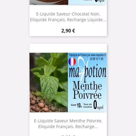
E-Liquide Saveur Chocolat Noir,
Eliquide Français, Recharge Liquide...
Prix
2,90 €
E-Liquide Saveur Menthe Poivrée,
Eliquide Français, Recharge...