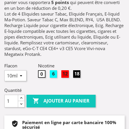
panier vous rapportera
5
points
qui peuvent être converti
en un bon de réduction de
0,20 €
.
Lot de 4 Eliquides saveur Tabac, Eliquide Français, E-liquid
Ma-Potion. Saveur Tabac C, Max BLEND, RY4, USA BLEND.
Recharge Liquide pour cigarette électronique, Ecig. Recharge
E-liquide compatible avec toutes les cigarettes, cigares et
pipes électroniques, Ecig utilisant du liquide, Eliquide ou E-
liquide. Remplissez votre cartomiseur, clearomiseur,
stardust, eGo-C-T CE4 CE4+ v3 CE5 Vcore Vivi-nova
Megatwix Protank.
Flacon
Nicotine
6mg
12mg
18mg
0mg
Quantité

AJOUTER AU PANIER
Paiement en ligne par carte bancaire 100%
sécurisé