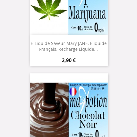
E-Liquide Saveur Mary JANE, Eliquide
Français, Recharge Liquide...
Prix
2,90 €