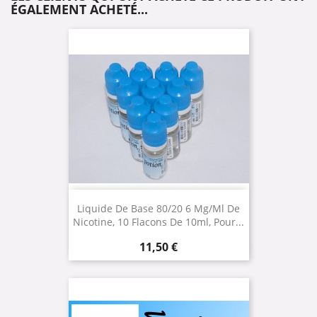
ÉGALEMENT ACHETÉ...
Liquide De Base 80/20 6 Mg/ml De
Nicotine, 10 Flacons De 10ml, Pour...
Prix
11,50 €