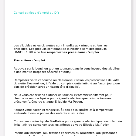
Conseil et Mode d'emploi du DIY
Les eliquides et les cigarettes sont interdits aux mineurs et femmes
enceintes. Les produits contenant de la nicotine sont des produits
DANGEREUX à ce titre
respectez les précautions d'emploi
.
Précautions d'emploi :
Appuyez sur le bouchon tout en tournant dans le sens inverse des aiguilles
d'une montre (dispositif sécurité enfants).
Remplissez votre cartouche ou clearomiseur selon les prescriptions de votre
cigarette électronique, à l'aide du compte-goutte intégré au flacon (ou, pour
plus de précision avec un flacon tête d'aiguille).
Nous vous conseillons d'utiliser un tank ou clearomiseur différent pour
chaque saveur de liquide pour cigarette électronique, afin de toujours
préserver l'arôme de chaque E-liquide Ma-Potion.
Fermez votre flacon et rangez-le, à l'abri de la lumière et à température
ambiante, hors de portée des enfants et sous clés.
Consommez votre liquide Ma-Potion pour cigarette électronique avant la date
limite, afin de conserver tous les arômes de votre Eliquide Ma-Potion.
Interdit aux mineurs, aux femmes enceintes ou allaitantes, aux personnes