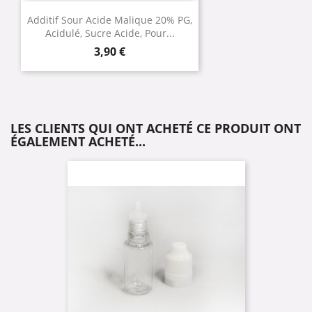
Additif Sour Acide Malique 20% PG,
Acidulé, Sucre Acide, Pour...
Prix
3,90 €
LES CLIENTS QUI ONT ACHETÉ CE PRODUIT ONT
ÉGALEMENT ACHETÉ...