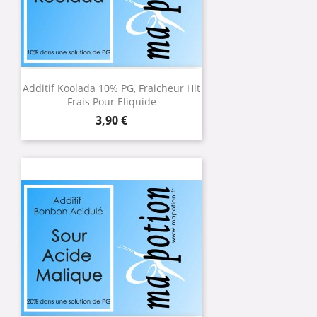
Additif Koolada 10% PG, Fraicheur Hit
Frais Pour Eliquide
Prix
3,90 €